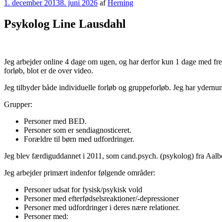
Udgivet
1. december 2013
8. juni 2026
af
Herning
den
Psykolog Line Lausdahl
Jeg arbejder online 4 dage om ugen, og har derfor kun 1 dage med fr
forløb, blot er de over video.
Jeg tilbyder både individuelle forløb og gruppeforløb. Jeg har ydern
Grupper:
Personer med BED.
Personer som er sendiagnosticeret.
Forældre til børn med udfordringer.
Jeg blev færdiguddannet i 2011, som cand.psych. (psykolog) fra Aalb
Jeg arbejder primært indenfor følgende områder:
Personer udsat for fysisk/psykisk vold
Personer med efterfødselsreaktioner/-depressioner
Personer med udfordringer i deres nære relationer.
Personer med: