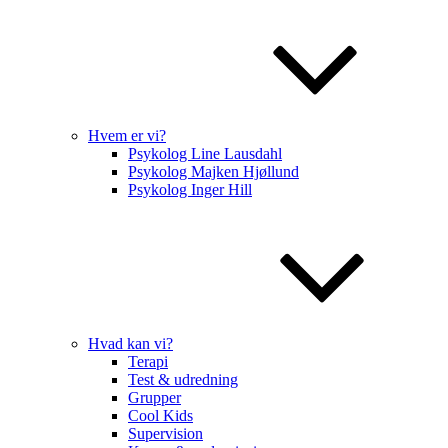
Hvem er vi?
Psykolog Line Lausdahl
Psykolog Majken Hjøllund
Psykolog Inger Hill
Hvad kan vi?
Terapi
Test & udredning
Grupper
Cool Kids
Supervision