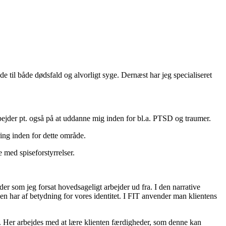
e til både dødsfald og alvorligt syge. Dernæst har jeg specialiseret
rbejder pt. også på at uddanne mig inden for bl.a. PTSD og traumer.
ing inden for dette område.
e med spiseforstyrrelser.
er som jeg forsat hovedsageligt arbejder ud fra. I den narrative
n har af betydning for vores identitet. I FIT anvender man klientens
. Her arbejdes med at lære klienten færdigheder, som denne kan