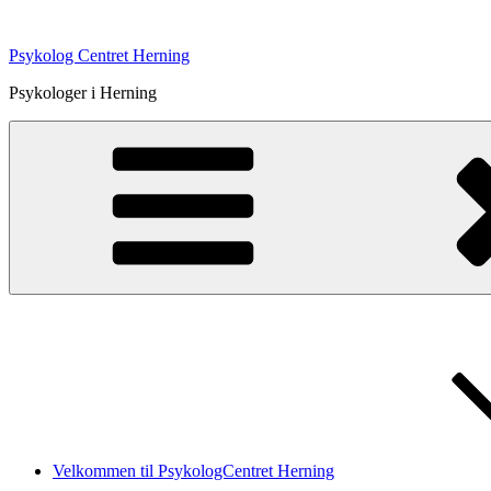
Videre
til
Psykolog Centret Herning
indhold
Psykologer i Herning
Velkommen til PsykologCentret Herning