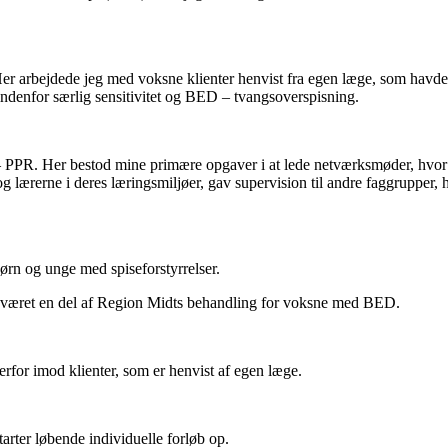
. Her arbejdede jeg med voksne klienter henvist fra egen læge, som havd
indenfor særlig sensitivitet og BED – tvangsoverspisning.
 PPR. Her bestod mine primære opgaver i at lede netværksmøder, hvor v
 lærerne i deres læringsmiljøer, gav supervision til andre faggrupper, h
ørn og unge med spiseforstyrrelser.
ar været en del af Region Midts behandling for voksne med BED.
erfor imod klienter, som er henvist af egen læge.
arter løbende individuelle forløb op.