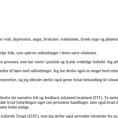
old, depression, angst, livskriser, voldsramte, fysisk syge og pårørend
ælpe folk, som oplever udfordringer i deres nære relationer.
or personer, som har været i psykisk og fysisk voldelige forhold. Jeg a
ldre til børn med udfordringer. Jeg har derfor også en meget bred erfar
styrrelser, og jeg tilbyder derfor også gerne forsat behandling til voksn
ndenfor det narrative felt og feedback informed treatment (FIT). To metod
Både hvad fortællingen siger om personens handlinger, men også hvad de
enten bedst muligt.
k Adfærds Terapi (DAT), som jeg derfor også anvender elementer fra nu