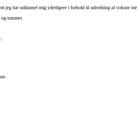
, samt jeg har uddannet mig yderligere i forhold til udredning af voks
D og traumer.
:
sne.