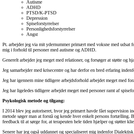
Autisme
ADHD
PTSD/K-PTSD
Depression
Spiseforstyrrelser
Personlighedsforstyrrelser
Angst
Pt. arbejder jeg via mit ydernummer primært med voksne med udsat for v
mig i forhold til personer med autisme og ADHD.
Generelt arbejder jeg meget med relationer, og forsøger at støtte og hj
Jeg samarbejder med krisecentre og har derfor en bred erfaring indenf
Jeg har igennem mine tidligere arbejdsforhold arbejdet meget med foræ
Jeg har ligeledes tidligere arbejdet meget med personer ramt af spisefor
Psykologisk metode og tilgang:
I 2014 blev jeg autoriseret, hvor jeg primært havde fået supervision i
metode søger man at forstå og kende hver enkelt persons fortælling. 
feedback til at sørge for, at terapeuten hele tiden hjælper og støtter kli
Senere har jeg også uddannet og specialiseret mig indenfor Dialektis