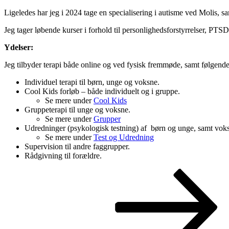
Ligeledes har jeg i 2024 tage en specialisering i autisme ved Molis
Jeg tager løbende kurser i forhold til personlighedsforstyrrelser, PTS
Ydelser:
Jeg tilbyder terapi både online og ved fysisk fremmøde, samt følgende
Individuel terapi til børn, unge og voksne.
Cool Kids forløb – både individuelt og i gruppe.
Se mere under
Cool Kids
Gruppeterapi til unge og voksne.
Se mere under
Grupper
Udredninger (psykologisk testning) af børn og unge, samt vok
Se mere under
Test og Udredning
Supervision til andre faggrupper.
Rådgivning til forældre.
Indlægsnavigation
Næste
indlæg